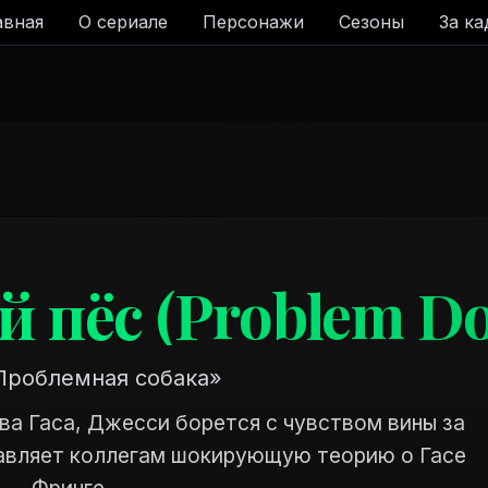
авная
О сериале
Персонажи
Сезоны
За к
 пёс (Problem Do
Проблемная собака»
ва Гаса, Джесси борется с чувством вины за
тавляет коллегам шокирующую теорию о Гасе