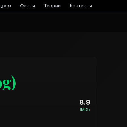
адром
Факты
Теории
Контакты
g)
8.9
IMDb