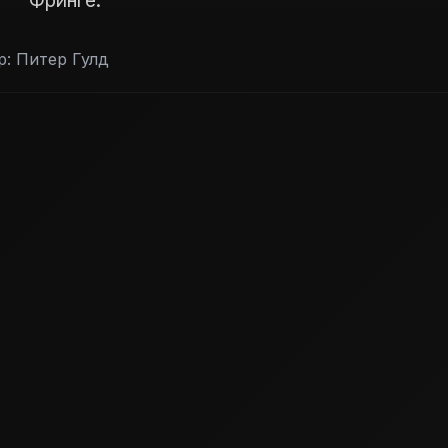
Фринге.
: Питер Гулд