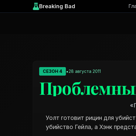
Breaking Bad
Гл
•
СЕЗОН 4
28 августа 2011
Проблемный
«
Уолт готовит рицин для убийст
убийство Гейла, а Хэнк предс