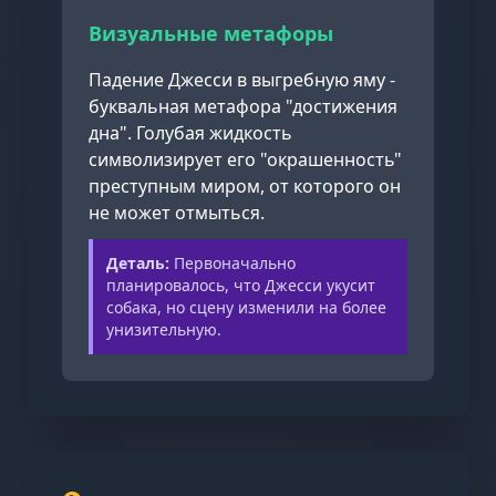
Визуальные метафоры
Падение Джесси в выгребную яму -
буквальная метафора "достижения
дна". Голубая жидкость
символизирует его "окрашенность"
преступным миром, от которого он
не может отмыться.
Деталь:
Первоначально
планировалось, что Джесси укусит
собака, но сцену изменили на более
унизительную.