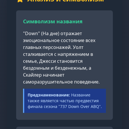
Символизм названия
"Down" (На дне) отражает
эмоциональное состояние всех
главных персонажей. Уолт
сталкивается с напряжением в
семье, Джесси становится
бездомным и безденежным, а
Скайлер начинает
саморазрушительное поведение.
Предзнаменование:
Название
также является частью предвестия
финала сезона "737 Down Over ABQ".