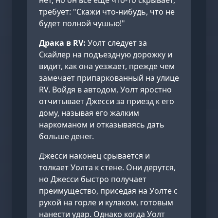
нет, но он всё ещё что-то скрывает,
требует: "Скажи что-нибудь, что не
будет полной чушью!"
Драка в RV:
Уолт следует за
Скайлер на подъездную дорожку и
видит, как она уезжает, прежде чем
замечает припаркованный на улице
RV. Войдя в автодом, Уолт яростно
отчитывает Джесси за приезд к его
дому, называя его жалким
наркоманом и отказываясь дать
больше денег.
Джесси наконец срывается и
толкает Уолта к стене. Они дерутся,
но Джесси быстро получает
преимущество, приседая на Уолте с
рукой на горле и кулаком, готовым
нанести удар. Однако когда Уолт