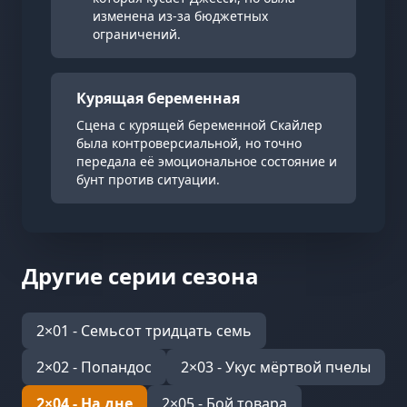
изменена из-за бюджетных
ограничений.
Курящая беременная
Сцена с курящей беременной Скайлер
была контроверсиальной, но точно
передала её эмоциональное состояние и
бунт против ситуации.
Другие серии сезона
2×01 - Семьсот тридцать семь
2×02 - Попандос
2×03 - Укус мёртвой пчелы
2×04 - На дне
2×05 - Бой товара