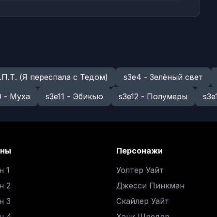
Я.П.Т. (Я переспала с Тедом)
s3e4 - Зелёный свет
0 - Муха
s3e11 - Эбикью
s3e12 - Полумеры
s3e
оны
Персонажи
н 1
Уолтер Уайт
н 2
Джесси Пинкман
н 3
Скайлер Уайт
н 4
Хэнк Шредер