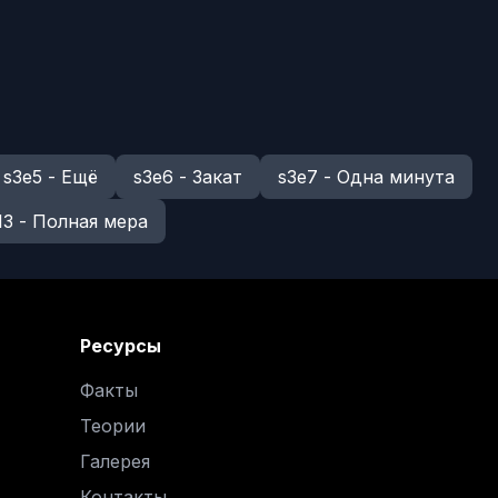
s3e5 - Ещё
s3e6 - Закат
s3e7 - Одна минута
13 - Полная мера
Ресурсы
Факты
Теории
Галерея
Контакты