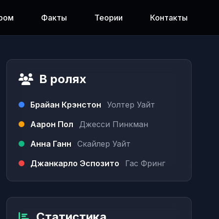
ром
Факты
Теории
Контакты
В ролях
Брайан Крэнстон
Уолтер Уайт
Аарон Пол
Джесси Пинкман
Анна Ганн
Скайлер Уайт
Джанкарло Эспозито
Гас Фринг
Статистика