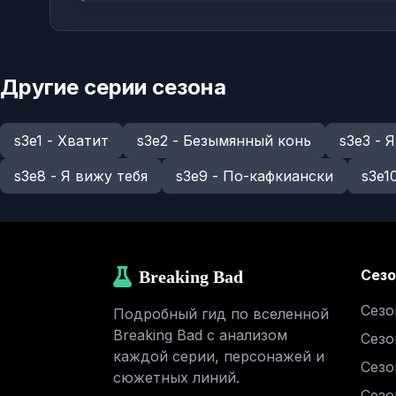
Другие серии сезона
s3e1 - Хватит
s3e2 - Безымянный конь
s3e3 - 
s3e8 - Я вижу тебя
s3e9 - По-кафкиански
s3e1
Сез
Breaking Bad
Сезо
Подробный гид по вселенной
Breaking Bad с анализом
Сезо
каждой серии, персонажей и
Сезо
сюжетных линий.
Сезо