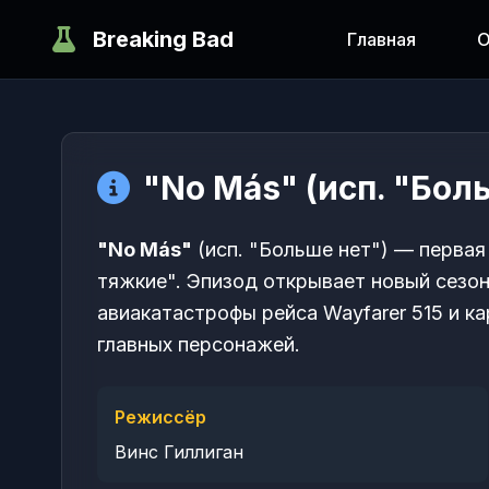
Breaking Bad
Главная
О
"No Más" (исп. "Бол
"No Más"
(исп. "Больше нет") — первая
тяжкие". Эпизод открывает новый сезо
авиакатастрофы рейса Wayfarer 515 и к
главных персонажей.
Режиссёр
Винс Гиллиган