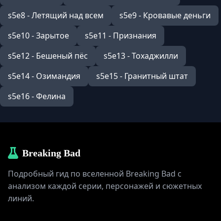
s5e8 - Летящий над всем
s5e9 - Кровавые деньги
s5e10 - Зарытое
s5e11 - Признания
s5e12 - Бешеный пёс
s5e13 - Тохаджилли
s5e14 - Озимандия
s5e15 - Гранитный штат
s5e16 - Фелина
Breaking Bad
Подробный гид по вселенной Breaking Bad с
анализом каждой серии, персонажей и сюжетных
линий.